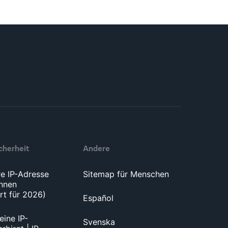
icherheit
Andere
re IP-Adresse
Sitemap für Menschen
nnen
ert für 2026)
Español
ine IP-
Svenska