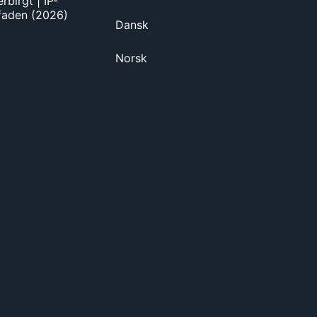
rbirgt | IP-
tfaden (2026)
Dansk
Norsk