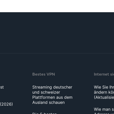
Bestes VPN
Internet s
st
Streaming deutscher
Wie Sie Ih
und schweizer
ändern kö
Plattformen aus dem
(Aktualisi
Ausland schauen
(2026)
Wie man se