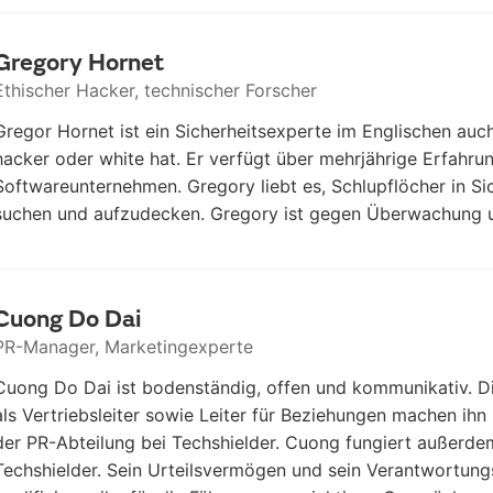
Gregory Hornet
Ethischer Hacker, technischer Forscher
Gregor Hornet ist ein Sicherheitsexperte im Englischen auch
hacker oder white hat. Er verfügt über mehrjährige Erfahru
Softwareunternehmen. Gregory liebt es, Schlupflöcher in S
suchen und aufzudecken. Gregory ist gegen Überwachung u
Cuong Do Dai
PR-Manager, Marketingexperte
Cuong Do Dai ist bodenständig, offen und kommunikativ. Di
als Vertriebsleiter sowie Leiter für Beziehungen machen i
der PR-Abteilung bei Techshielder. Cuong fungiert außerde
Techshielder. Sein Urteilsvermögen und sein Verantwortun