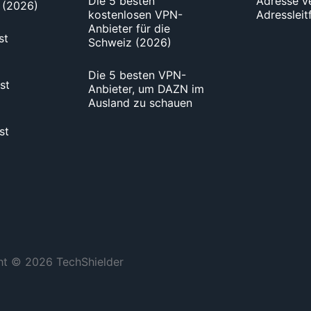
Die 5 besten
Adresse ve
 (2026)
kostenlosen VPN-
Adresslei
Anbieter für die
st
Schweiz (2026)
Die 5 besten VPN-
st
Anbieter, um DAZN im
Ausland zu schauen
st
ht
©
2026
TechShielder